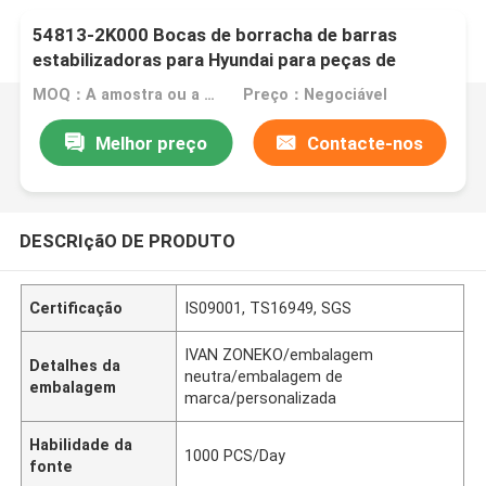
54813-2K000 Bocas de borracha de barras
estabilizadoras para Hyundai para peças de
suspensão Kia
MOQ：A amostra ou a ordem experimental são aceitadas
Preço：Negociável
Melhor preço
Contacte-nos
DESCRIçãO DE PRODUTO
Certificação
IS09001, TS16949, SGS
IVAN ZONEKO/embalagem
Detalhes da
neutra/embalagem de
embalagem
marca/personalizada
Habilidade da
1000 PCS/Day
fonte