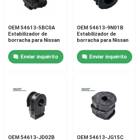
Programa de RV
OEM 54613-5BC0A
OEM 54613-9N01B
Estabilizador de
Estabilizador de
Sobre nós
borracha para Nissan
borracha para Nissan
Enviar inquérito
Enviar inquérito
Visita à fábrica
Controle de qualidade
Contate-nos
Notícia
Casos
OEM 54613-JD02B
OEM 54613-JG15C