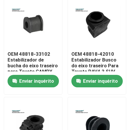
OEM 48818-33102
OEM 48818-42010
Estabilizador de
Estabilizador Busco
bucha do eixo traseiro
do eixo traseiro Para
para Toyota CAMRY
Toyota RAV4 3 SUV
Sedan
Enviar inquérito
Enviar inquérito
Casa
Produtos
Vídeos