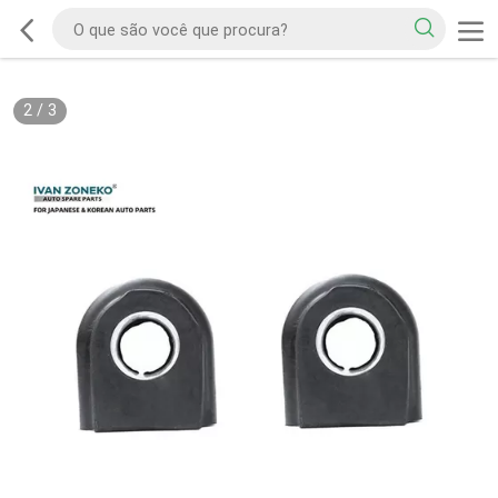
2
/
3