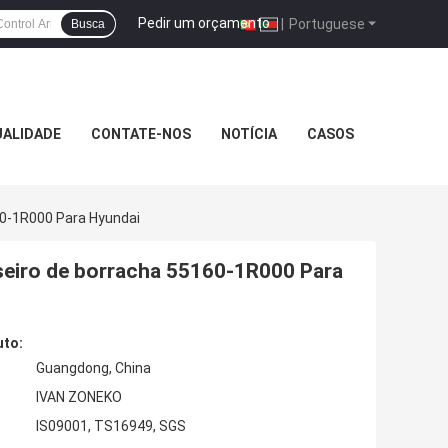
Pedir um orçamento
|
Portuguese
Busca
UALIDADE
CONTATE-NOS
NOTÍCIA
CASOS
0-1R000 Para Hyundai
seiro de borracha 55160-1R000 Para
uto:
Guangdong, China
IVAN ZONEKO
IS09001, TS16949, SGS