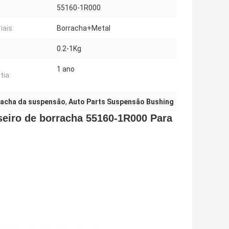
55160-1R000
iais:
Borracha+Metal
0.2-1Kg
1 ano
tia:
racha da suspensão
,
Auto Parts Suspensão Bushing
seiro de borracha 55160-1R000 Para