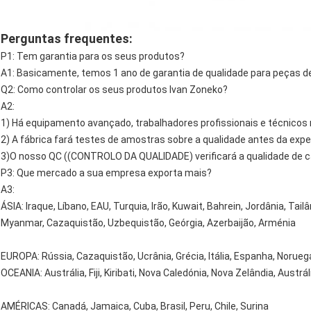
Perguntas frequentes:
P1: Tem garantia para os seus produtos?
A1: Basicamente, temos 1 ano de garantia de qualidade para peças d
Q2: Como controlar os seus produtos Ivan Zoneko?
A2:
1) Há equipamento avançado, trabalhadores profissionais e técnicos 
2) A fábrica fará testes de amostras sobre a qualidade antes da expe
3)O nosso QC ((CONTROLO DA QUALIDADE) verificará a qualidade de c
P3: Que mercado a sua empresa exporta mais?
A3:
ÁSIA: Iraque, Líbano, EAU, Turquia, Irão, Kuwait, Bahrein, Jordânia, Tai
Myanmar, Cazaquistão, Uzbequistão, Geórgia, Azerbaijão, Arménia
EUROPA: Rússia, Cazaquistão, Ucrânia, Grécia, Itália, Espanha, Noruega
OCEANIA: Austrália, Fiji, Kiribati, Nova Caledónia, Nova Zelândia, Austrál
AMÉRICAS: Canadá, Jamaica, Cuba, Brasil, Peru, Chile, Surina