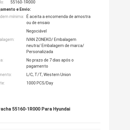
o:
55160-1R000
amento e Envio:
rdem mínima:
É aceita a encomenda de amostra
ou de ensaio
Negociável
alagem:
IVAN ZONEKO/ Embalagem
neutra/ Embalagem de marca/
Personalizada
a:
No prazo de 7 dias após o
pagamento
mento:
L/C, T/T, Western Union
te:
1000 PCS/Day
racha 55160-1R000 Para Hyundai