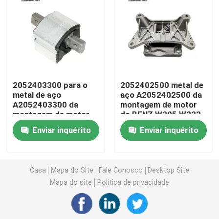
Montagens do motor de automóveis
Suporte de motor traseiro
2052403300 para o
2052402500 metal de
Suporte de motor de borracha
metal de aço
aço A2052402500 da
A2052403300 da
montagem de motor
montagem de motor
do BENZ W205 W222
Suporte de motor de Hyundai
da C-CLASSE W205
W213
Enviar inquérito
Enviar inquérito
do BENZ
Suporte da montagem de motor
Casa
Mapa do Site
Fale Conosco
Desktop Site
Braço de controle da suspensão
Mapa do site
Política de privacidade
Relação da barra do estabilizador