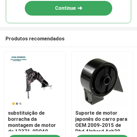
Continue
Produtos recomendados
Casa
substituição de
Suporte de motor
Produtos
borracha da
japonês do carro para
montagem de motor
OEM 2009-2015 de
de 12371-0D040
Rhd Alphard Anh20
Vídeos