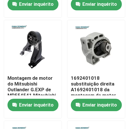
Toyota para o
12305-28231
Enviar inquérito
Enviar inquérito
bar/COROLLA de
CAMRY
Programa de RV
Sobre nós
Visita à fábrica
Controle de qualidade
Montagem de motor
1692401018
do Mitsubishi
substituição direita
Contate-nos
Outlander G.EXP de
A1692401018 da
MR554541 Mitsubishi
montagem de motor
AIRTREK/
de W245 W169
Enviar inquérito
Enviar inquérito
Notícia
Casos