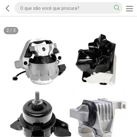
2
/
3