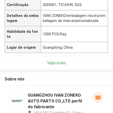
Certificação
IS09001, TS16949, SGS
Detalhes da emba
IVAN ZONEKO/embalagem neutra/em
lagem
balagem de marca/personalizada
Habilidade da fon
1000 PCS/Day
te
Lugar de origem
Guangdong, China
Veja mais
Sobre nós
GUANGZHOU IVAN ZONEKO
AUTO PARTS CO.,LTD perfil
do fabricante
1814-1817, building A2, Guigu ·