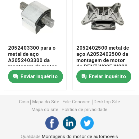
Montagens do motor de automóveis
Suporte de motor traseiro
2052403300 para o
2052402500 metal de
metal de aço
aço A2052402500 da
Suporte de motor de borracha
A2052403300 da
montagem de motor
montagem de motor
do BENZ W205 W222
da C-CLASSE W205
W213
Suporte de motor de Hyundai
Enviar inquérito
Enviar inquérito
do BENZ
Suporte da montagem de motor
Casa
Mapa do Site
Fale Conosco
Desktop Site
Mapa do site
Política de privacidade
Braço de controle da suspensão
Relação da barra do estabilizador
Qualidade
Montagens do motor de automóveis