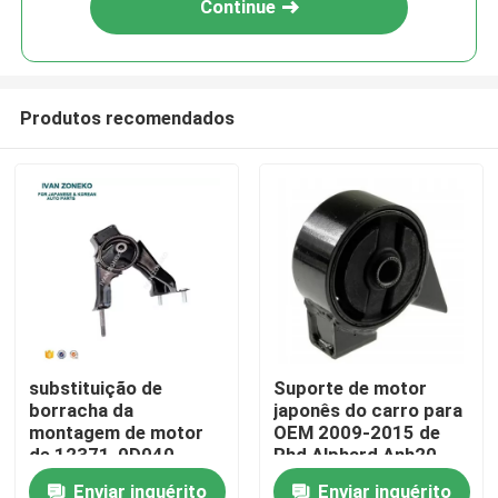
Continue
Produtos recomendados
Casa
substituição de
Suporte de motor
borracha da
japonês do carro para
Produtos
montagem de motor
OEM 2009-2015 de
de 12371-0D040
Rhd Alphard Anh20
Toyota para o
12305-28231
Enviar inquérito
Enviar inquérito
Vídeos