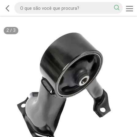
2
/
3