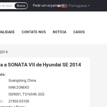
Pedir um orçamento
|
Portuguese
Busca
UALIDADE
CONTATE-NOS
NOTÍCIA
CASOS
 2014
a a SONATA VII de Hyundai SE 2014
uto:
Guangdong, China
IVAN ZONEKO
IS09001, TS16949, SGS
o:
21950-D3100