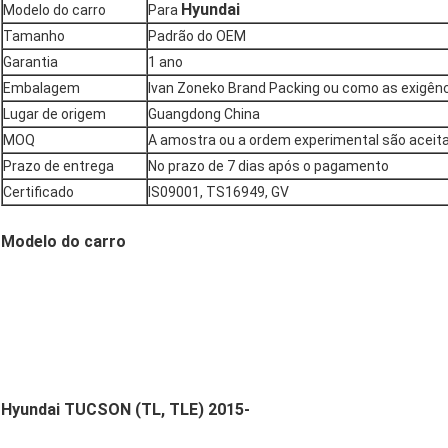
Hyundai
Modelo do carro
Para
Tamanho
Padrão do OEM
Garantia
1 ano
Embalagem
Ivan Zoneko Brand Packing ou como as exigênc
Lugar de origem
Guangdong China
MOQ
A amostra ou a ordem experimental são aceit
Prazo de entrega
No prazo de 7 dias após o pagamento
Certificado
IS09001, TS16949, GV
Modelo do carro
Hyundai TUCSON (TL, TLE) 2015-