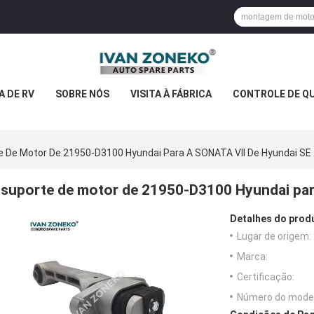
 DE RV
SOBRE NÓS
VISITA À FÁBRICA
CONTROLE DE Q
e De Motor De 21950-D3100 Hyundai Para A SONATA VII De Hyundai SE
suporte de motor de 21950-D3100 Hyundai par
Detalhes do prod
Lugar de origem:
Marca:
Certificação:
Número do model