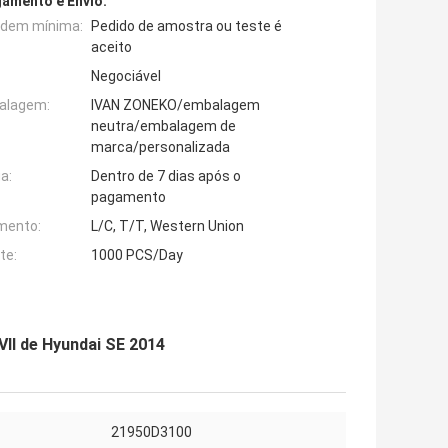
amento e Envio:
rdem mínima:
Pedido de amostra ou teste é
aceito
Negociável
alagem:
IVAN ZONEKO/embalagem
neutra/embalagem de
marca/personalizada
a:
Dentro de 7 dias após o
pagamento
mento:
L/C, T/T, Western Union
te:
1000 PCS/Day
II de Hyundai SE 2014
21950D3100