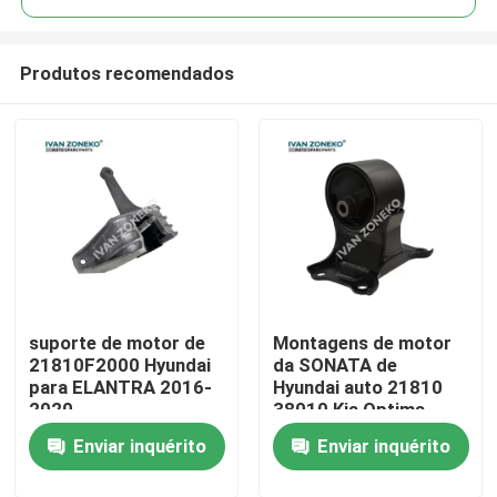
Produtos recomendados
suporte de motor de
Montagens de motor
Casa
21810F2000 Hyundai
da SONATA de
para ELANTRA 2016-
Hyundai auto 21810
2020
38010 Kia Optima
Produtos
Motor Mounts
Enviar inquérito
Enviar inquérito
Vídeos