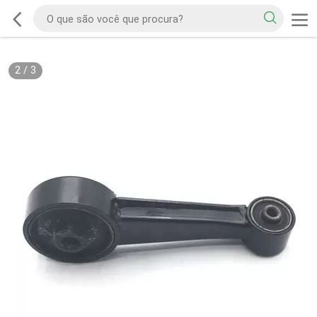
2
/
3