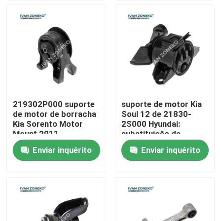
Programa de RV
Sobre nós
Visita à fábrica
219302P000 suporte
suporte de motor Kia
de motor de borracha
Soul 12 de 21830-
Controle de qualidade
Kia Sorento Motor
2S000 Hyundai:
Mount 2011
substituição da
montagem de 2011 -
Enviar inquérito
Enviar inquérito
Contate-nos
2013 motores
Notícia
Casos