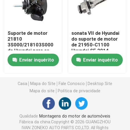
Montagens do motor de automóveis
Suporte de motor
sonata VII de Hyundai
Suporte de motor traseiro
21810
do suporte de motor
3S000/218103S000
de 21950-C1100
de Hyundai para as
Hyundai SE 2014
Suporte de motor de borracha
CADÊNCIAS 2010-
Enviar inquérito
Enviar inquérito
2015 de KIA
Suporte de motor de Hyundai
Casa
Mapa do Site
Fale Conosco
Desktop Site
Suporte da montagem de motor
Mapa do site
Política de privacidade
Braço de controle da suspensão
Qualidade
Montagens do motor de automóveis
Fábrica da china.Copyright © 2026 GUANGZHOU
Relação da barra do estabilizador
IVAN ZONEKO AUTO PARTS CO.,LTD. All Rights