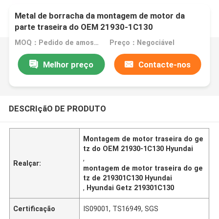
Metal de borracha da montagem de motor da
parte traseira do OEM 21930-1C130
219301C130 Hyundai Getz
MOQ：Pedido de amostra ou teste é aceito
Preço：Negociável
Melhor preço
Contacte-nos
DESCRIçãO DE PRODUTO
Montagem de motor traseira do ge
tz do OEM 21930-1C130 Hyundai
,
Realçar:
montagem de motor traseira do ge
tz de 219301C130 Hyundai
,
Hyundai Getz 219301C130
Certificação
IS09001, TS16949, SGS