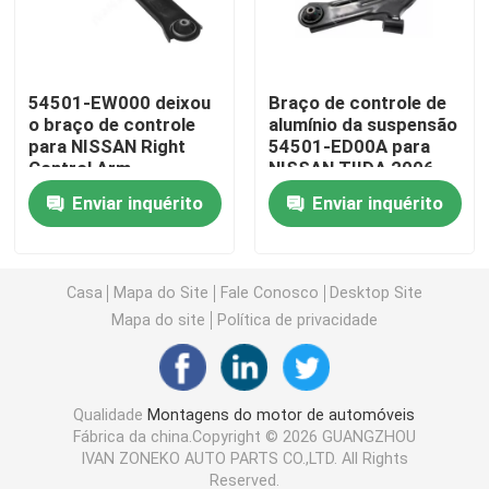
Montagens do motor de automóveis
54501-EW000 deixou
Braço de controle de
o braço de controle
alumínio da suspensão
Suporte de motor traseiro
para NISSAN Right
54501-ED00A para
Control Arm
NISSAN TIIDA 2006
Suporte de motor de borracha
Enviar inquérito
Enviar inquérito
Suporte de motor de Hyundai
Casa
Mapa do Site
Fale Conosco
Desktop Site
Mapa do site
Política de privacidade
Suporte da montagem de motor
Braço de controle da suspensão
Qualidade
Montagens do motor de automóveis
Fábrica da china.Copyright © 2026 GUANGZHOU
IVAN ZONEKO AUTO PARTS CO.,LTD. All Rights
Relação da barra do estabilizador
Reserved.