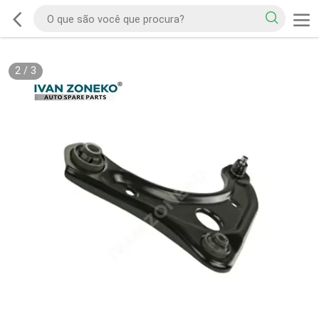
2
/
3