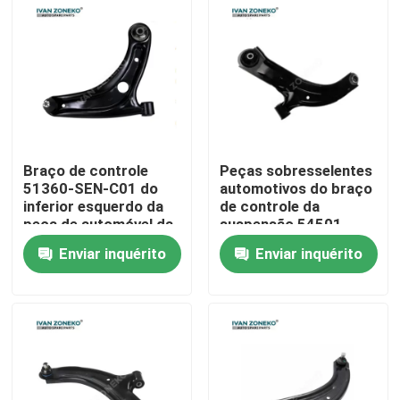
Programa de RV
Sobre nós
Visita à fábrica
Braço de controle
Peças sobresselentes
51360-SEN-C01 do
automotivos do braço
inferior esquerdo da
de controle da
Controle de qualidade
peça de automóvel da
suspensão 54501-
suspensão para
ED000 para NISSAN
Enviar inquérito
Enviar inquérito
HONDA JAZZ
TIIDA
Contate-nos
Notícia
Casos