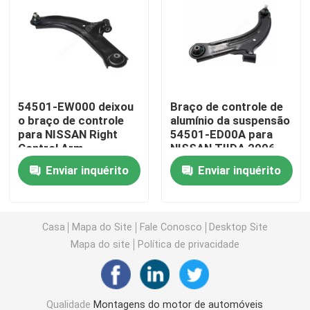
Montagens do motor de automóveis
Suporte de motor traseiro
54501-EW000 deixou
Braço de controle de
o braço de controle
alumínio da suspensão
Suporte de motor de borracha
para NISSAN Right
54501-ED00A para
Control Arm
NISSAN TIIDA 2006
Suporte de motor de Hyundai
Enviar inquérito
Enviar inquérito
Suporte da montagem de motor
Casa
Mapa do Site
Fale Conosco
Desktop Site
Mapa do site
Política de privacidade
Braço de controle da suspensão
Relação da barra do estabilizador
Qualidade
Montagens do motor de automóveis