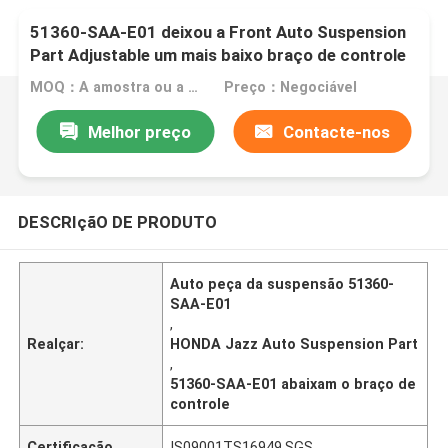
51360-SAA-E01 deixou a Front Auto Suspension
Part Adjustable um mais baixo braço de controle
para Honda Jazz
MOQ：A amostra ou a ordem experimental são aceitadas
Preço：Negociável
Melhor preço
Contacte-nos
DESCRIçãO DE PRODUTO
Auto peça da suspensão 51360-
SAA-E01
,
Realçar:
HONDA Jazz Auto Suspension Part
,
51360-SAA-E01 abaixam o braço de
controle
Certificação
IS09001TS16949,SGS