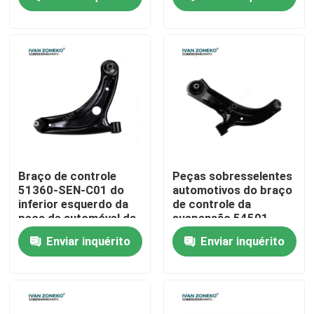
inferior
Programa de RV
Sobre nós
Visita à fábrica
Controle de qualidade
Braço de controle
Peças sobresselentes
51360-SEN-C01 do
automotivos do braço
inferior esquerdo da
de controle da
Contate-nos
peça de automóvel da
suspensão 54501-
suspensão para
ED000 para NISSAN
Enviar inquérito
Enviar inquérito
HONDA JAZZ
TIIDA
Notícia
Casos