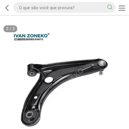
2
/
3