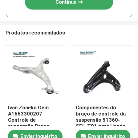
Continue
Produtos recomendados
Casa
Ivan Zoneko Oem
Componentes do
A1663300207
braço de controle da
Produtos
Controle de
suspensão 51360-
suspensão Braço
SEL-T01 para Honda
dianteiro direito
2014-2016 motores
Enviar inquérito
Enviar inquérito
Vídeos