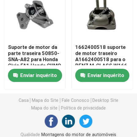
Montagens do motor de automóveis
Suporte de motor traseiro
Suporte de motor da
1662400518 suporte
parte traseira 50850-
de motor traseiro
Suporte de motor de borracha
SNA-A82 para Honda
A1662400518 para o
Civic FA1 Honda CIIMO
BENZ M-CLASS W166
C14
Suporte de motor de Hyundai
Enviar inquérito
Enviar inquérito
Suporte da montagem de motor
Casa
Mapa do Site
Fale Conosco
Desktop Site
Mapa do site
Política de privacidade
Braço de controle da suspensão
Relação da barra do estabilizador
Qualidade
Montagens do motor de automóveis