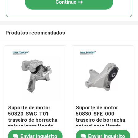
Continue
Produtos recomendados
Casa
Suporte de motor
Suporte de motor
50820-SWG-T01
50830-SFE-000
Produtos
traseiro de borracha
traseiro de borracha
natural para Honda
natural para Honda
CR-V RE1 RE2
ODYSSEF RB1
Enviar inquérito
Enviar inquérito
Vídeos