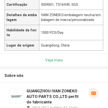
Certificação
IS09001, TS16949, SGS
Detalhes da emba
IVAN ZONEKO/embalagem neutra/em
lagem
balagem de marca/personalizada
Habilidade da fon
1000 PCS/Day
te
Lugar de origem
Guangdong, China
Veja mais
Sobre nós
GUANGZHOU IVAN ZONEKO
AUTO PARTS CO.,LTD perfil
do fabricante
1814-1817, building A2, Guigu ·