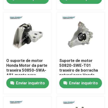
Programa de RV
Sobre nós
Visita à fábrica
Controle de qualidade
O suporte de motor
Suporte de motor
Honda Motor da parte
50820-SWE-T01
traseira 50850-SWA-
traseiro de borracha
Contate-nos
A81 monta para
natural para Honda
Honda CR-V 2006
CR-V RE4
Enviar inquérito
Enviar inquérito
Notícia
Casos