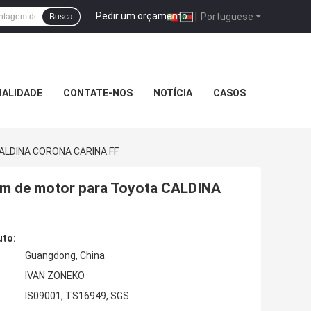
Pedir um orçamento
|
Portuguese
Busca
UALIDADE
CONTATE-NOS
NOTÍCIA
CASOS
CALDINA CORONA CARINA FF
m de motor para Toyota CALDINA
uto:
Guangdong, China
IVAN ZONEKO
IS09001, TS16949, SGS