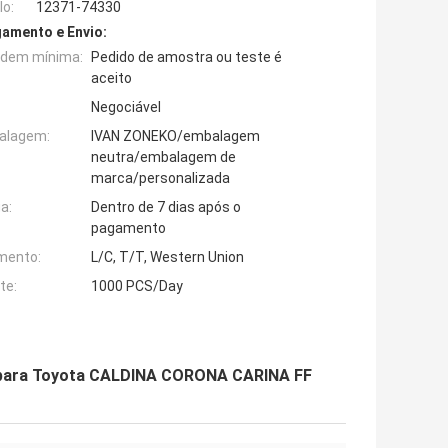
o:
12371-74330
amento e Envio:
rdem mínima:
Pedido de amostra ou teste é
aceito
Negociável
alagem:
IVAN ZONEKO/embalagem
neutra/embalagem de
marca/personalizada
a:
Dentro de 7 dias após o
pagamento
mento:
L/C, T/T, Western Union
te:
1000 PCS/Day
 para Toyota CALDINA CORONA CARINA FF