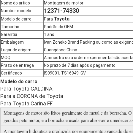
Nome do artigo
Montagem de motor
12371-74330
Number modelo
Toyota
Modelo do carro
Para
Tamanho
Padrão do OEM
Garantia
1 ano
Embalagem
Ivan Zoneko Brand Packing ou como as exigênc
Lugar de origem
Guangdong China
MOQ
A amostra ou a ordem experimental são aceit
Prazo de entrega
No prazo de 7 dias após o pagamento
Certificado
IS09001, TS16949, GV
Modelo do carro
Para Toyota CALDINA
Para a CORONA de Toyota
Para Toyota Carina FF
Montagens de motor são feitos geralmente do metal e da borracha. O m
gerados pelo motor, e a borracha é usada para absorver e umedecer as
A montagem hidráulica é produzida por equipamento avançado do e