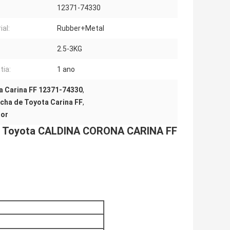
12371-74330
ial:
Rubber+Metal
2.5-3KG
tia:
1 ano
 Carina FF 12371-74330
,
ha de Toyota Carina FF
,
tor
ra Toyota CALDINA CORONA CARINA FF