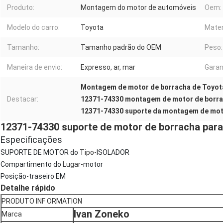
Produto:
Montagem do motor de automóveis
Oem:
Modelo do carro:
Toyota
Mater
Tamanho:
Tamanho padrão do OEM
Peso:
Maneira de envio:
Expresso, ar, mar
Garan
Montagem de motor de borracha de Toyota
Destacar:
12371-74330 montagem de motor de borrac
12371-74330 suporte da montagem de mo
12371-74330 suporte de motor de borracha pa
Especificações
SUPORTE DE MOTOR do
Tipo-
ISOLADOR
Compartimento do
Lugar-
motor
Posição-traseiro EM
Detalhe rápido
PRODUTO INF ORMATION
Ivan Zoneko
Marca