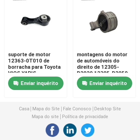
Montagens do motor de automóveis
Suporte de motor traseiro
suporte de motor
montagens do motor
Suporte de motor de borracha
12363-0T010 de
de automóveis do
borracha para Toyota
direito de 12305-
VIOS YARIS
B2020 12305-B2050
Suporte de motor de Hyundai
para TOYOTA
Enviar inquérito
Enviar inquérito
PERODUA VIVA 2007-
2014
Suporte da montagem de motor
Casa
Mapa do Site
Fale Conosco
Desktop Site
Braço de controle da suspensão
Mapa do site
Política de privacidade
Relação da barra do estabilizador