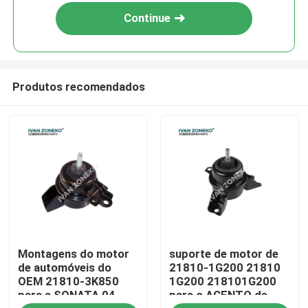
Continue
Produtos recomendados
Casa
Montagens do motor
suporte de motor de
Produtos
de automóveis do
21810-1G200 21810
OEM 21810-3K850
1G200 218101G200
para a SONATA 04
para o ACENTO de
Vídeos