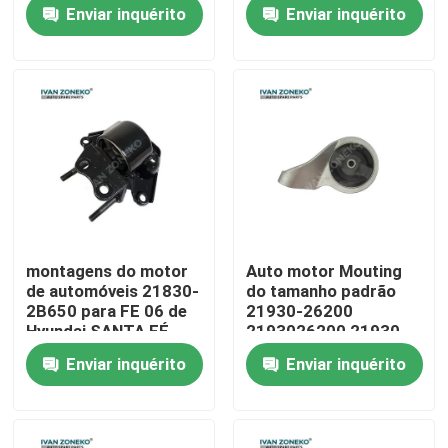
2006 de Hyundai
Hyundai
Enviar inquérito
Enviar inquérito
AZERA
Programa de RV
Sobre nós
Visita à fábrica
Controle de qualidade
montagens do motor
Auto motor Mouting
de automóveis 21830-
do tamanho padrão
Contate-nos
2B650 para FE 06 de
21930-26200
Hyundai SANTA FÉ
2193026200 21930
2006-2010
26200 para Hyundai
Enviar inquérito
Enviar inquérito
SANTA FÉ 00
Notícia
Casos