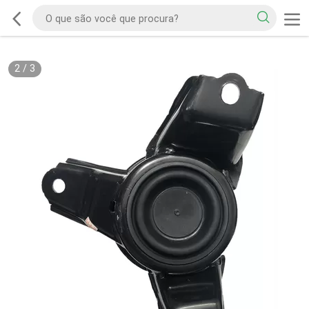
2
/
3