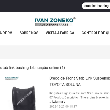
 DE RV
SOBRE NÓS
VISITA À FÁBRICA
CONTROLE DE Q
stab link bushing fabricação online
(1)
Braço de Front Stab Link Suspens
TOYOTA SOLUNA
Kingsteel High Quality Front Stab Link Bu
07 Product Description The engine bracket is a
...
Leia mais
2022-12-27 09:18:17