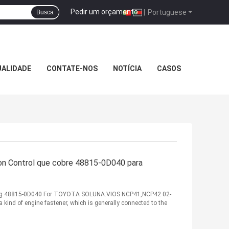
Pedir um orçamento
|
Portuguese
Busca
UALIDADE
CONTATE-NOS
NOTÍCIA
CASOS
ion Control que cobre 48815-0D040 para
shing 48815-0D040 For TOYOTA SOLUNA.VIOS NCP41,NCP42 02-
 kind of engine fastener, which is generally connected to the